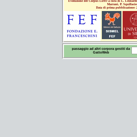
Evoluzione del Corpus LirIO a cura di L. Leonardi,
Marrani, P. Squillaciot
Data di prima pubblicazione: 
passaggio ad altri corpora gestiti da
GattoWeb