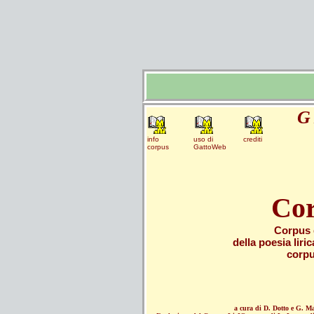
G
info
uso di
crediti
corpus
GattoWeb
Co
Corpus 
della poesia liric
corpu
a cura di D. Dotto e G. M